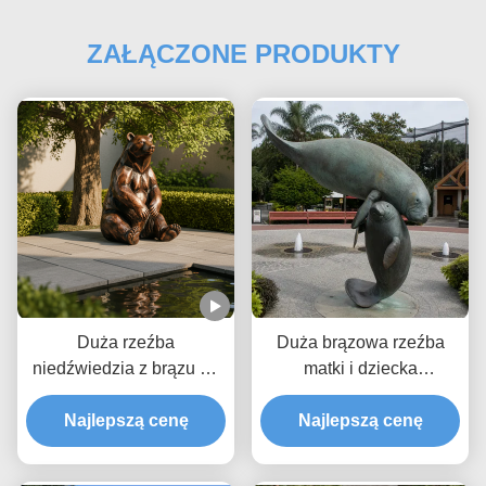
ZAŁĄCZONE PRODUKTY
Duża rzeźba
Duża brązowa rzeźba
niedźwiedzia z brązu do
matki i dziecka
ogrodu na zewnątrz
lamantynki zwierzę
Realistyczna siedząca
Najlepszą cenę
Najlepszą cenę
morskie ogród
statua niedźwiedzia
przybrzeżny posąg sztuki
brunatnego
na świeżym powietrzu