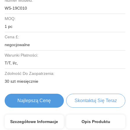
Numer Modelu:
WS-19C010
MOQ:
1 pc
Cena £:
negocjowalne
Warunki Płatności:
T/T, l/c,
Zdolność Do Zaopatrzenia:
30 szt miesięcznie
Najlepszą Cenę
Skontaktuj Się Teraz
Szczegółowe Informacje
Opis Produktu