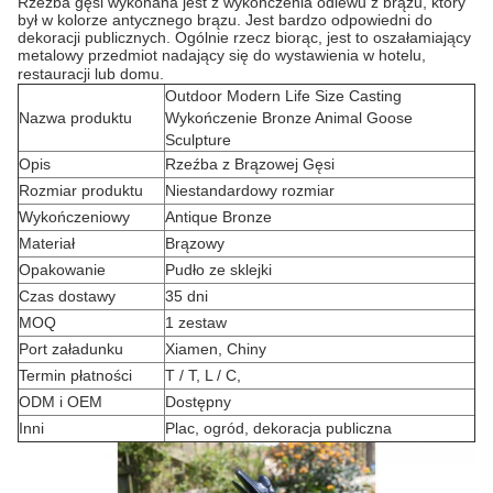
Rzeźba gęsi wykonana jest z wykończenia odlewu z brązu, który
był w kolorze antycznego brązu. Jest bardzo odpowiedni do
dekoracji publicznych. Ogólnie rzecz biorąc, jest to oszałamiający
metalowy przedmiot nadający się do wystawienia w hotelu,
restauracji lub domu.
Outdoor Modern Life Size Casting
Nazwa produktu
Wykończenie Bronze Animal Goose
Sculpture
Opis
Rzeźba z Brązowej Gęsi
Rozmiar produktu
Niestandardowy rozmiar
Wykończeniowy
Antique Bronze
Materiał
Brązowy
Opakowanie
Pudło ze sklejki
Czas dostawy
35 dni
MOQ
1 zestaw
Port załadunku
Xiamen, Chiny
Termin płatności
T / T, L / C,
ODM i OEM
Dostępny
Inni
Plac, ogród, dekoracja publiczna