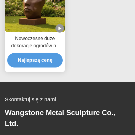
Nowoczesne duże
dekoracje ogrodów na
zewnątrz Abstrakcja
ludzka twarz Rzeźba z
Najlepszą cenę
brązu Starożytny posąg
sztuki metalowej
Dekoracja ogrodu parku
krajobrazowego
Skontaktuj się z nami
Wangstone Metal Sculpture Co.,
Ltd.