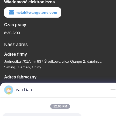
Wiadomość elektroniczna
metal@wangstone.com
Czas pracy
8:30-6:00
Nasz adres
Adres firmy
Jednostka 701A, nr 837 Środkowa ulica Qianpu 2, dzielnica
Siming, Xiamen, Chiny
Adres fabryczny
No. 72, Yongjun Road, Wufeng Village, Chongwu Town,
Leah Lian
Quanzhou, Fujian, Chiny
Tel.
12:03 PM
86-592-5175705