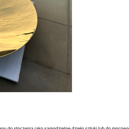
any do stoczenia jako samodzielne dzieło sztuki lub do mocne