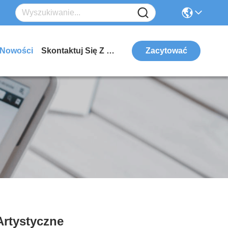
Nowości
Skontaktuj Się Z Nami
Zacytować
Artystyczne