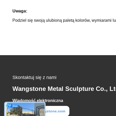
Uwaga:
Podziel się swoją ulubioną paletą kolorów, wymiarami 
Skontaktuj się z nami
Wangstone Metal Sculpture Co., Lt
Wiadomość elektroniczna
metal@wangstone.com