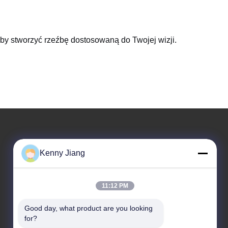
by stworzyć rzeźbę dostosowaną do Twojej wizji.
Nasz adres
Kenny Jiang
Adres firmy
Jednostka 701A, nr 837 Środkowa ulica Qianpu 2,
11:12 PM
dzielnica Siming, Xiamen, Chiny
Good day, what product are you looking 
Adres fabryczny
for?