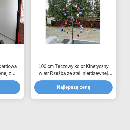
ndardowa
100 cm Tęczowy kolor Kinetyczny
wnej z
wiatr Rzeźba ze stali nierdzewnej
m
Malowane wykończenie
Najlepszą cenę