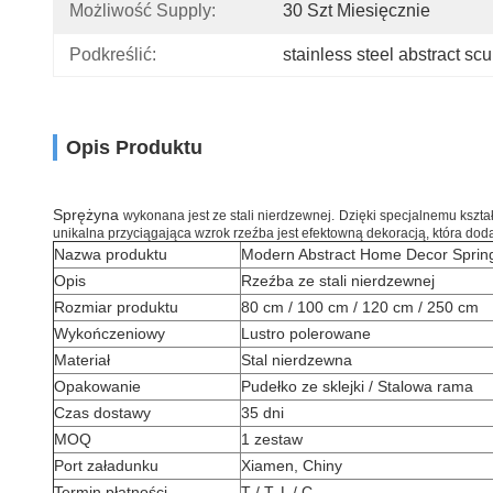
Możliwość Supply:
30 Szt Miesięcznie
Podkreślić:
stainless steel abstract scu
Opis Produktu
Sprężyna
wykonana jest ze stali nierdzewnej.
Dzięki specjalnemu kszta
unikalna przyciągająca wzrok rzeźba jest efektowną dekoracją, która d
Nazwa produktu
Modern Abstract Home Decor Spring 
Opis
Rzeźba ze stali nierdzewnej
Rozmiar produktu
80 cm / 100 cm / 120 cm / 250 cm
Wykończeniowy
Lustro polerowane
Materiał
Stal nierdzewna
Opakowanie
Pudełko ze sklejki / Stalowa rama
Czas dostawy
35 dni
MOQ
1 zestaw
Port załadunku
Xiamen, Chiny
Termin płatności
T / T, L / C,