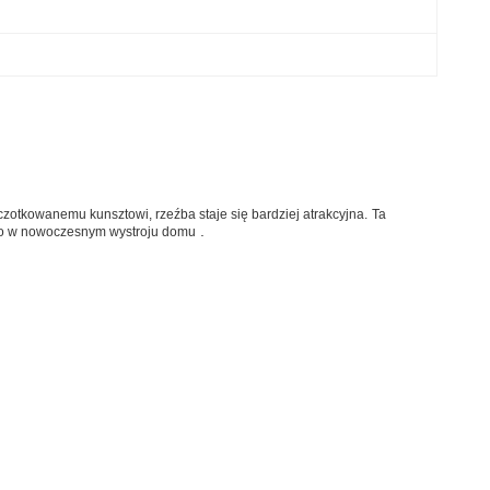
otkowanemu kunsztowi, rzeźba staje się bardziej atrakcyjna.
Ta
.
go w nowoczesnym wystroju domu