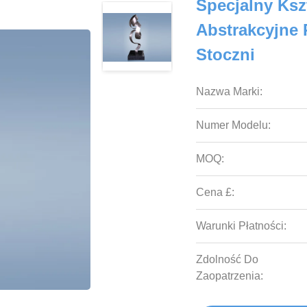
Specjalny Kszt
Abstrakcyjne 
Stoczni
Nazwa Marki:
Numer Modelu:
MOQ:
Cena £:
Warunki Płatności:
Zdolność Do
Zaopatrzenia: