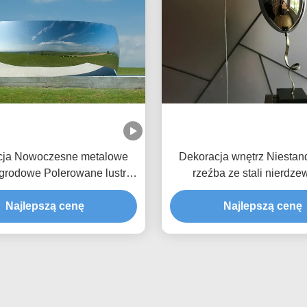
cja Nowoczesne metalowe
Dekoracja wnętrz Niesta
grodowe Polerowane lustro
rzeźba ze stali nierdze
ze stali nierdzewnej
lustrzanym balone
Najlepszą cenę
Najlepszą cenę