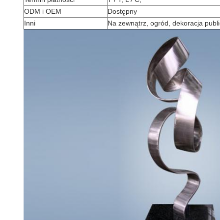
ODM i OEM
Dostępny
Inni
Na zewnątrz, ogród, dekoracja publ