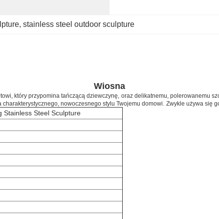
lpture
, 
stainless steel outdoor sculpture
Wiosna
łtowi, który przypomina tańczącą dziewczynę,
oraz delikatnemu, polerowanemu szcz
oda charakterystycznego, nowoczesnego stylu Twojemu domowi.
Zwykle używa się 
Stainless Steel Sculpture