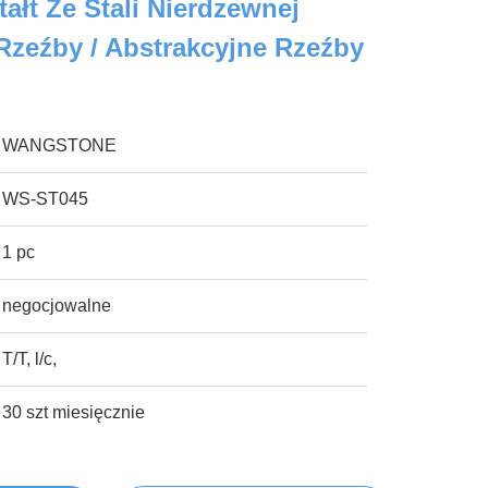
ałt Ze Stali Nierdzewnej
Rzeźby / Abstrakcyjne Rzeźby
WANGSTONE
WS-ST045
1 pc
negocjowalne
T/T, l/c,
30 szt miesięcznie