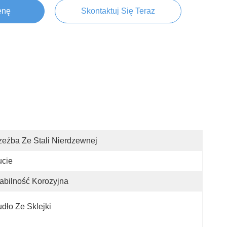
enę
Skontaktuj Się Teraz
eźba Ze Stali Nierdzewnej
ucie
abilność Korozyjna
dło Ze Sklejki