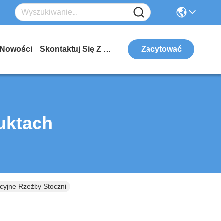
Nowości
Skontaktuj Się Z Nami
Zacytować
uktach
kcyjne Rzeźby Stoczni