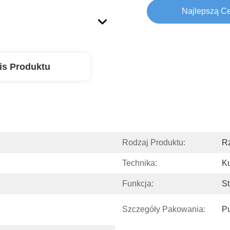
Najlepszą C
is Produktu
Rodzaj Produktu:
Rz
Technika:
K
Funkcja:
St
Szczegóły Pakowania:
Pu