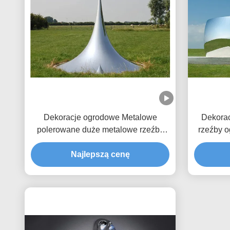
Dekoracje ogrodowe Metalowe
Dekora
polerowane duże metalowe rzeźby
rzeźby o
zewnętrzne
Najlepszą cenę