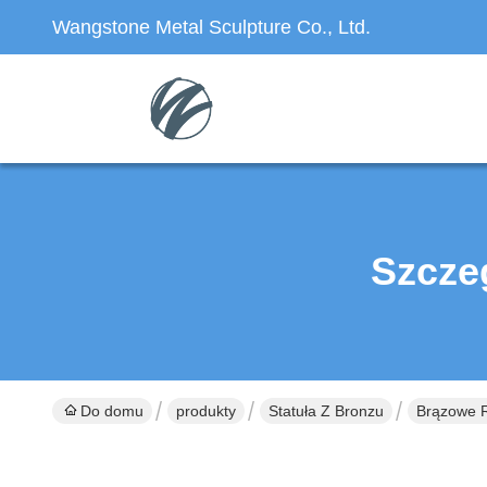
Wangstone Metal Sculpture Co., Ltd.
Szcze
Do domu
produkty
Statuła Z Bronzu
Brązowe R