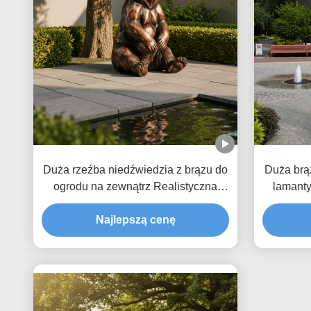
Duża rzeźba niedźwiedzia z brązu do
Duża brą
ogrodu na zewnątrz Realistyczna
lamanty
siedząca statua niedźwiedzia
przybrze
brunatnego Niestandardowa
Najlepszą cenę
metalowa dekoracja zwierzęca do
willi w parku