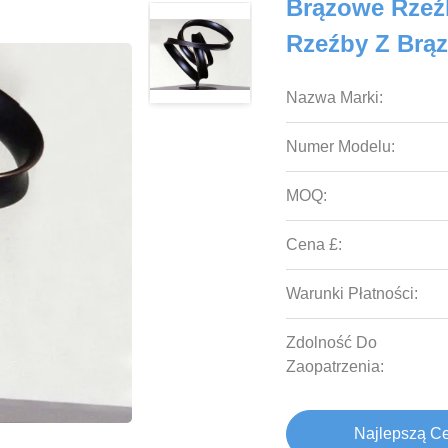
Brązowe Rzeź
Rzeźby Z Brą
Nazwa Marki:
Numer Modelu:
MOQ:
Cena £:
Warunki Płatności:
Zdolność Do
Zaopatrzenia:
Najlepszą C