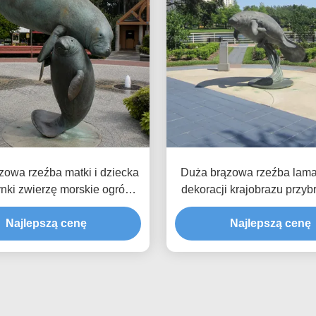
zowa rzeźba matki i dziecka
Duża brązowa rzeźba lama
nki zwierzę morskie ogród
dekoracji krajobrazu przy
żny posąg sztuki na świeżym
Statua sztuki ogrodu na 
Najlepszą cenę
powietrzu
Najlepszą cenę