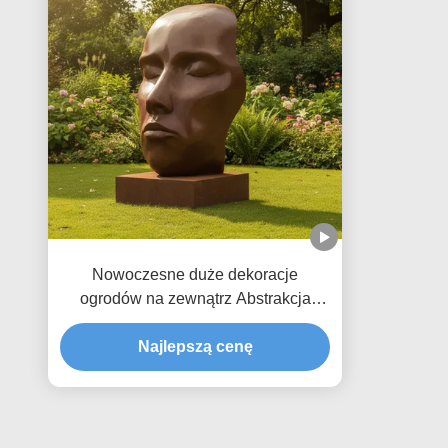
Nowoczesne duże dekoracje
ogrodów na zewnątrz Abstrakcja
ludzka twarz Rzeźba z brązu
Starożytny posąg sztuki metalowej
Najlepszą cenę
Dekoracja ogrodu parku
krajobrazowego