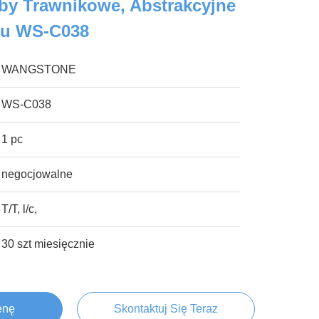
by Trawnikowe, Abstrakcyjne
zu WS-C038
WANGSTONE
WS-C038
1 pc
negocjowalne
T/T, l/c,
30 szt miesięcznie
enę
Skontaktuj Się Teraz