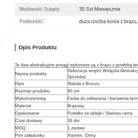
Możliwość Supply:
30 Szt Miesięcznie
Podkreślić:
duża rzeźba konia z brązu
,
Opis Produktu
Te dwa abstrakcyjne posągi wykonane są z brązu z powłoką term
Dekoracja wnętrz Wstążka Abstrakc
Nazwa produktu
Sprzedaż
Opis
Statuła z Bronzu
Rozmiar produktu
80 cm
Wykończeniowy
Farba do odlewania / barwienia ter
Materiał
Brązowy
Opakowanie
Pudełko ze sklejki / Stalowa rama
Czas dostawy
35 dni
MOQ
1 zestaw
Port załadunku
Xiamen, Chiny