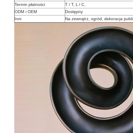
Termin płatności
T / T, L / C,
ODM i OEM
Dostępny
Inni
Na zewnątrz, ogród, dekoracja publ