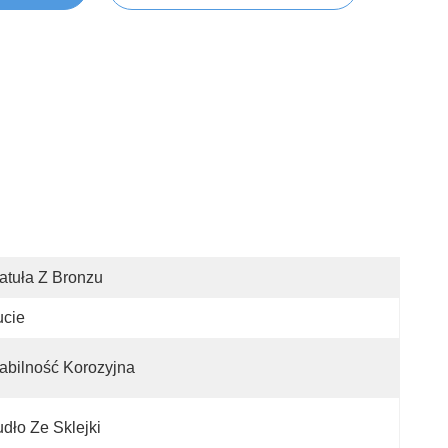
atuła Z Bronzu
ucie
abilność Korozyjna
dło Ze Sklejki