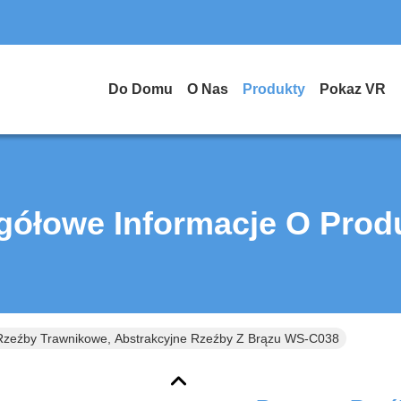
Do Domu
O Nas
Produkty
Pokaz VR
gółowe Informacje O Prod
zeźby Trawnikowe, Abstrakcyjne Rzeźby Z Brązu WS-C038