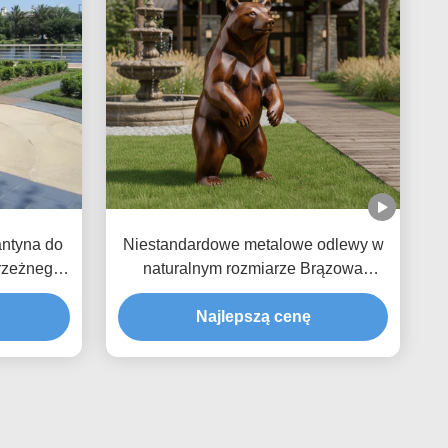
ntyna do
Niestandardowe metalowe odlewy w
brzeżnego
naturalnym rozmiarze Brązowa
zewnątrz
rzeźba niedźwiedzia Statuetka
ogrodu na zewnątrz Realistyczna
Najlepszą cenę
sztuka zwierząt dla Villa Park
Dekoracja krajobrazu