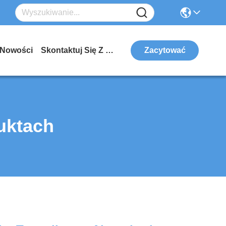
Nowości
Skontaktuj Się Z Nami
Zacytować
uktach