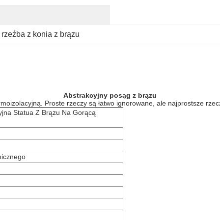
 
rzeźba z konia z brązu
Abstrakcyjny posąg z brązu
oizolacyjną. Proste rzeczy są łatwo ignorowane, ale najprostsze rzecz
yjna Statua Z Brązu Na Gorącą
micznego