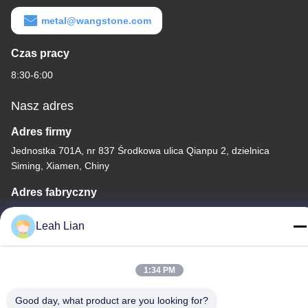
metal@wangstone.com
Czas pracy
8:30-6:00
Nasz adres
Adres firmy
Jednostka 701A, nr 837 Środkowa ulica Qianpu 2, dzielnica
Siming, Xiamen, Chiny
Adres fabryczny
No. 72, Yongjun Road, Wufeng Village, Chongwu Town,
Leah Lian
Quanzhou, Fujian, Chiny
Tel.
1:34 PM
86-592-5175705
Good day, what product are you looking for?