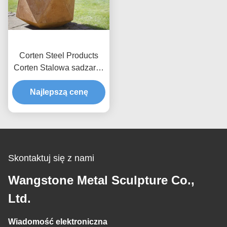
Corten Steel Products
Corten Stalowa sadzarka
do dekoracji publicznych /
Najlepszą cenę
ogrodowych
Skontaktuj się z nami
Wangstone Metal Sculpture Co.,
Ltd.
Wiadomość elektroniczna