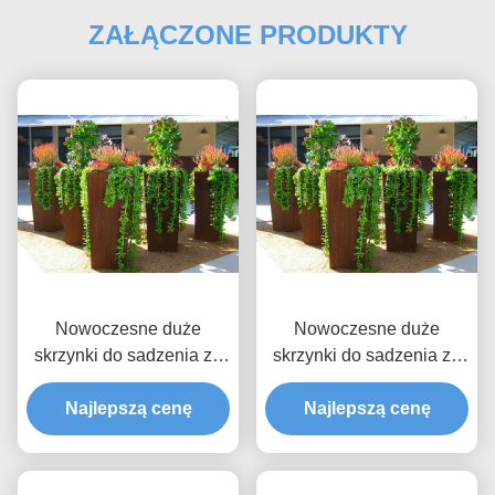
ZAŁĄCZONE PRODUKTY
Nowoczesne duże
Nowoczesne duże
skrzynki do sadzenia ze
skrzynki do sadzenia ze
stali Corten do dekoracji
stali Corten do dekoracji
na zewnątrz o wysokości
Najlepszą cenę
na zewnątrz o wysokości
Najlepszą cenę
80 cm
80 cm