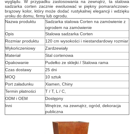
wyglądu. W przypadku zastosowania na zewnątrz, ta stalowa
sadzarka corten zacznie ewoluować w piękny pomarańczowo-
brązowy kolor, który może dodać rustykalnej elegancji i wdzięku
uroku do domu, firmy lub ogrodu.
Nazwa produktu
Sadzarka stalowa Corten na zamówienie z
ogrodem na zamówienie
Opis
Stalowa sadzarka Corten
Rozmiar produktu
120 cm wysokości i niestandardowy rozmiar
Wykończeniowy
Zardzewiały
Materiał
Stal cortenowa
Opakowanie
Pudełko ze sklejki / Stalowa rama
Czas dostawy
25 dni
MOQ
10 sztuk
Port załadunku
Xiamen, Chiny
Termin płatności
T / T, L / C,
ODM i OEM
Dostępny
Inni
Wnętrze, na zewnątrz, ogród, dekoracja
publiczna