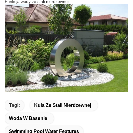
Funkcja wody ze stali nierdzewnej
Tagi:
Kula Ze Stali Nierdzewnej
Woda W Basenie
Swimming Pool Water Features