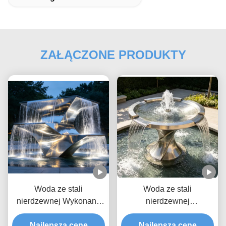
ZAŁĄCZONE PRODUKTY
Woda ze stali
Woda ze stali
nierdzewnej Wykonane
nierdzewnej
na zamówienie
skustomowalna
zewnętrzne rzeźby z
Najlepszą cenę
zewnętrzna fontanna
Najlepszą cenę