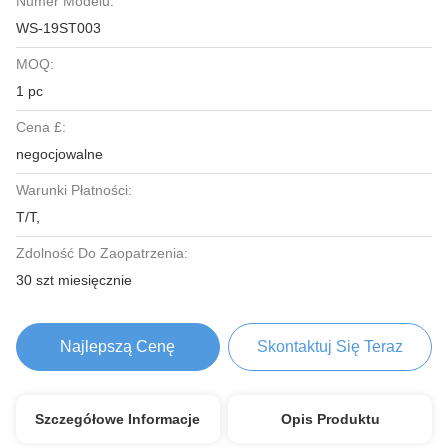
Numer Modelu:
WS-19ST003
MOQ:
1 pc
Cena £:
negocjowalne
Warunki Płatności:
T/T,
Zdolność Do Zaopatrzenia:
30 szt miesięcznie
Najlepszą Cenę
Skontaktuj Się Teraz
Szczegółowe Informacje
Opis Produktu