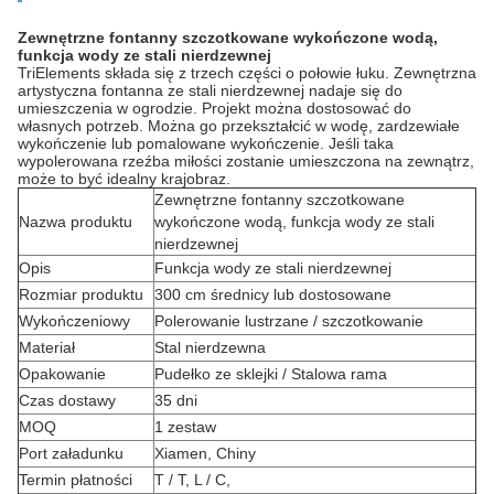
Zewnętrzne fontanny szczotkowane wykończone wodą,
funkcja wody ze stali nierdzewnej
TriElements składa się z trzech części o połowie łuku. Zewnętrzna
artystyczna fontanna ze stali nierdzewnej nadaje się do
umieszczenia w ogrodzie. Projekt można dostosować do
własnych potrzeb. Można go przekształcić w wodę, zardzewiałe
wykończenie lub pomalowane wykończenie. Jeśli taka
wypolerowana rzeźba miłości zostanie umieszczona na zewnątrz,
może to być idealny krajobraz.
Zewnętrzne fontanny szczotkowane
Nazwa produktu
wykończone wodą, funkcja wody ze stali
nierdzewnej
Opis
Funkcja wody ze stali nierdzewnej
Rozmiar produktu
300 cm średnicy lub dostosowane
Wykończeniowy
Polerowanie lustrzane / szczotkowanie
Materiał
Stal nierdzewna
Opakowanie
Pudełko ze sklejki / Stalowa rama
Czas dostawy
35 dni
MOQ
1 zestaw
Port załadunku
Xiamen, Chiny
Termin płatności
T / T, L / C,