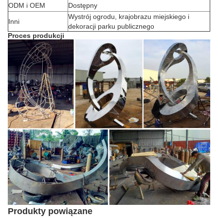
ODM i OEM
Dostępny
Wystrój ogrodu, krajobrazu miejskiego i
Inni
dekoracji parku publicznego
Proces produkcji
Produkty powiązane