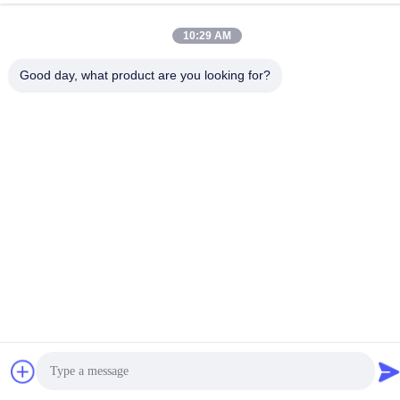
86-592-5175705
10:29 AM
Good day, what product are you looking for?
Chiny Dobra jakość Zewnętrzna rzeźba metalowa Sprzedawca.
-2026 Wangstone Metal Sculpture Co., Ltd. Wszystkie prawa
zastrzeżone.
Polityka prywatności
|
Sitemap